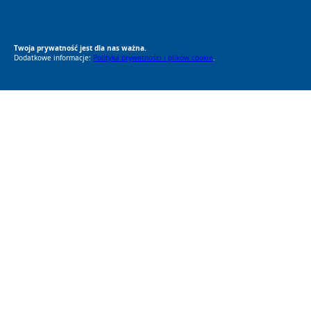
RODO Zgodne
RODO przyjazne narzędzia
Twoja prywatność jest dla nas ważna.
Dodatkowe informacje:
Polityka prywatności i plików cookie
.