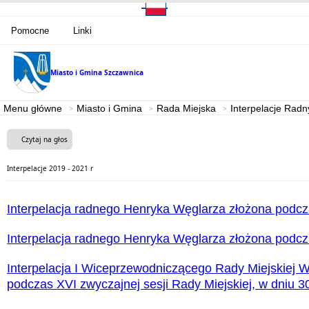
Pomocne
Linki
Miasto i Gmina
Szczawnica
Menu główne
Miasto i Gmina
Rada Miejska
Interpelacje Radn
Czytaj na głos
Interpelacje 2019 - 2021 r
Interpelacja radnego Henryka Węglarza złożona podcza
Interpelacja radnego Henryka Węglarza złożona podcza
Interpelacja I Wiceprzewodniczącego Rady Miejskiej 
podczas XVI zwyczajnej sesji Rady Miejskiej, w dniu 3