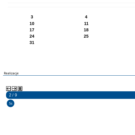
PN
WT
ŚR
CZ
PI
SO
NI
3
4
10
11
17
18
24
25
31
Realizacje
2 / 9
5s