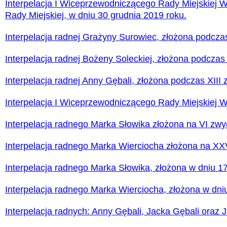
Interpelacja I Wiceprzewodniczącego Rady Miejskiej 
Rady Miejskiej, w dniu 30 grudnia 2019 roku.
Interpelacja radnej Grażyny Surowiec, złożona podczas 
Interpelacja radnej Bożeny Soleckiej, złożona podczas 
Interpelacja radnej Anny Gębali, złożona podczas XIII 
Interpelacja I Wiceprzewodniczącego Rady Miejskiej W
Interpelacja radnego Marka Słowika złożona na VI zwyc
Interpelacja radnego Marka Wierciocha złożona na XXV
Interpelacja radnego Marka Słowika, złożona w dniu 1
Interpelacja radnego Marka Wierciocha, złożona w dni
Interpelacja radnych: Anny Gębali, Jacka Gębali oraz J