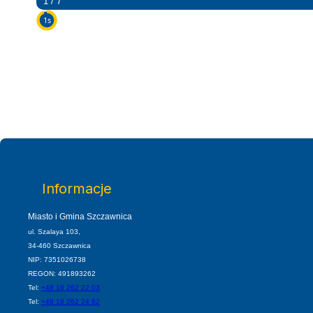
2 / 7
5s
Informacje
Miasto i Gmina Szczawnica
ul. Szalaya 103,
34-460 Szczawnica
NIP: 7351026738
REGON: 491893262
Tel:
+48 18 262 22 03
Tel:
+48 18 262 24 62