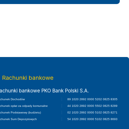
twa Małopolskiego
Rachunki bankowe
achunki bankowe PKO Bank Polski S.A.
chunek Dochodów
89 1020 2892 0000 5202 0825 8305
chunek opłat za odpady komunalne
44 1020 2892 0000 5502 0825 8289
chunek Podstawowy (budżetu)
02 1020 2892 0000 5102 0825 8271
chunek Sum Depozytowych
54 1020 2892 0000 5102 0825 8693