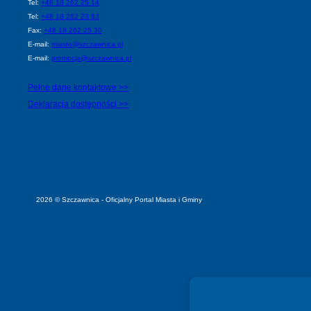
Tel:
+48 18 262 25 14
Tel:
+48 18 262 23 63
Fax:
+48 18 262 25 30
E-mail:
miasto@szczawnica.pl
E-mail:
promocja@szczawnica.pl
Pełne dane kontaktowe >>
Deklaracja dostępności >>
2026 © Szczawnica - Oficjalny Portal Miasta i Gminy
Spełniamy standardy WCAG 2.2
Spełniamy standardy W3C