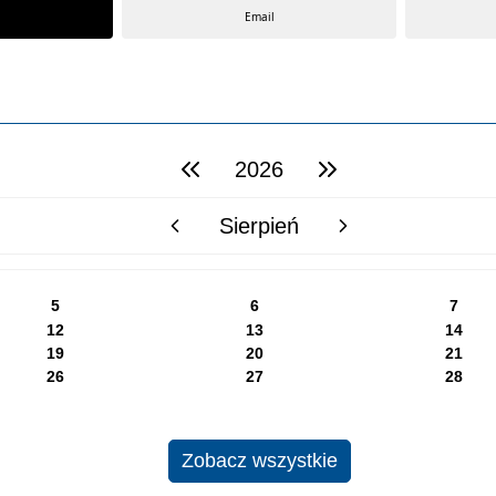
Email
2026
poprzedni rok
następny rok
Sierpień
poprzedni miesiąc
następny miesiąc
5
6
7
12
13
14
19
20
21
26
27
28
Zobacz wszystkie