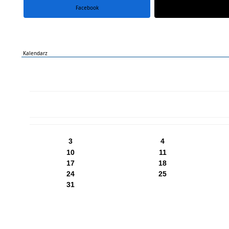
Facebook
portal X
Kalendarz
PN
WT
ŚR
CZ
PI
SO
NI
3
4
10
11
17
18
24
25
31