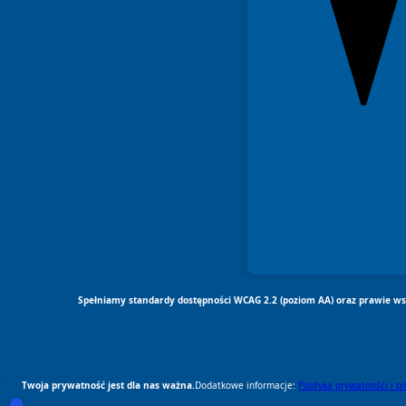
Spełniamy standardy dostępności WCAG 2.2 (poziom AA) oraz prawie wsz
Twoja prywatność jest dla nas ważna.
Dodatkowe informacje:
Polityka prywatności i p
RODO Zgodne
RODO przyjazne narzędzia
Otwórz ustawienia zgód cookie i zgód RODO