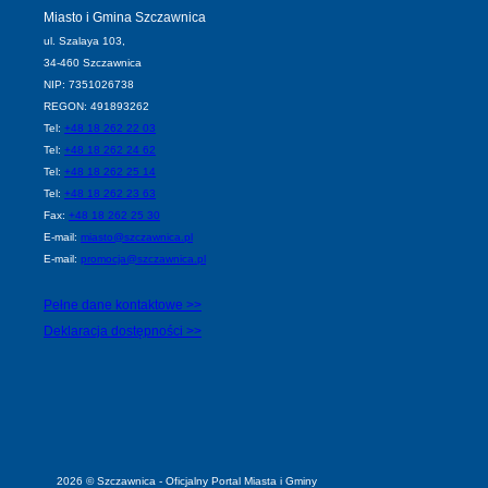
Miasto i Gmina Szczawnica
ul. Szalaya 103,
34-460 Szczawnica
NIP: 7351026738
REGON: 491893262
Tel:
+48 18 262 22 03
Tel:
+48 18 262 24 62
Tel:
+48 18 262 25 14
Tel:
+48 18 262 23 63
Fax:
+48 18 262 25 30
E-mail:
miasto@szczawnica.pl
E-mail:
promocja@szczawnica.pl
Pełne dane kontaktowe >>
Deklaracja dostępności >>
2026 © Szczawnica - Oficjalny Portal Miasta i Gminy