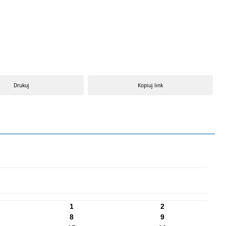
Drukuj
Kopiuj link
1
2
8
9