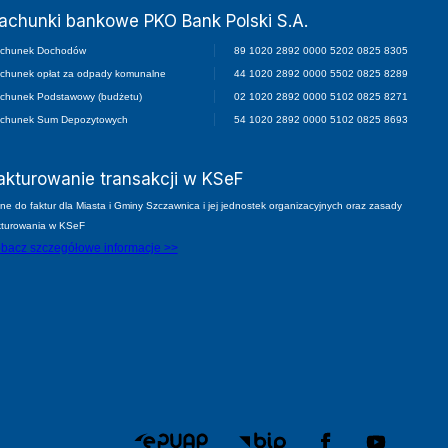
achunki bankowe PKO Bank Polski S.A.
chunek Dochodów
89 1020 2892 0000 5202 0825 8305
chunek opłat za odpady komunalne
44 1020 2892 0000 5502 0825 8289
chunek Podstawowy (budżetu)
02 1020 2892 0000 5102 0825 8271
chunek Sum Depozytowych
54 1020 2892 0000 5102 0825 8693
akturowanie transakcji w KSeF
ne do faktur dla Miasta i Gminy Szczawnica i jej jednostek organizacyjnych oraz zasady
kturowania w KSeF
bacz szczegółowe informacje >>