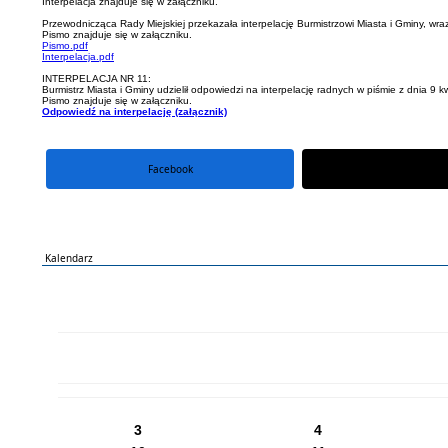
Interpelacja znajduje się w załączniku.
Przewodnicząca Rady Miejskiej przekazała interpelację Burmistrzowi Miasta i Gminy, wr
Pismo znajduje się w załączniku.
Pismo.pdf
Interpelacja.pdf
INTERPELACJA NR 11:
Burmistrz Miasta i Gminy udzielił odpowiedzi na interpelację radnych w piśmie z dnia 9 k
Pismo znajduje się w załączniku.
Odpowiedź na interpelację (załącznik)
Facebook
portal X
Kalendarz
PN
WT
ŚR
CZ
PI
SO
NI
3
4