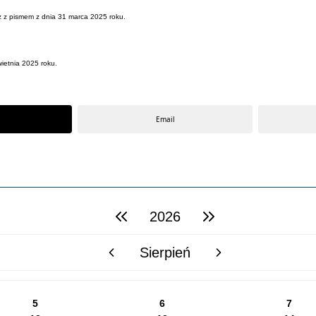
az z pismem z dnia 31 marca 2025 roku.
wietnia 2025 roku.
Email
2026
poprzedni rok
następny rok
Sierpień
poprzedni miesiąc
następny miesiąc
5
6
7