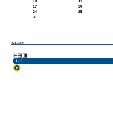
10
11
17
18
24
25
31
Realizacje
2 / 9
5s