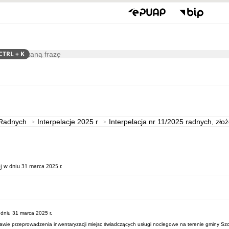
CTRL
+ K
ukaj
Gospodarka
Współpraca
 Radnych
Interpelacje 2025 r
Interpelacja nr 11/2025 radnych, zło
j w dniu 31 marca 2025 r.
 dniu 31 marca 2025 r.
sprawie przeprowadzenia inwentaryzacji miejsc świadczących usługi noclegowe na terenie gminy Sz