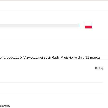
Kliknij aby wyszukać za 
Kontakt
Strona archiwalna
żona podczas XIV zwyczajnej sesji Rady Miejskiej w dniu 31 marca 2025
Drukuj
czawnica.