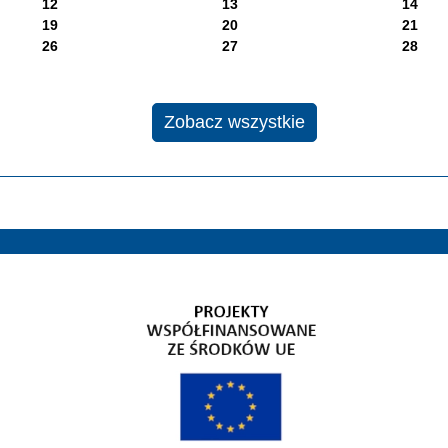
12
13
14
19
20
21
26
27
28
Zobacz wszystkie
Gospodarka niskoemisyjna