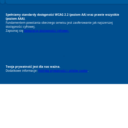
Spełniamy standardy dostępności WCAG 2.2 (poziom AA) oraz prawie wszystkie
(poziom AAA).
Fundamentem powstania obecnego serwisu jest zaoferowanie jak najszerszej
dostępności cyfrowej.
Zapoznaj się
Deklaracją dostępności cyfrowej.
RODO Zgodne
RODO przyjazne narzędzia
Twoja prywatność jest dla nas ważna.
Dodatkowe informacje:
Polityka prywatności i plików cookie
.