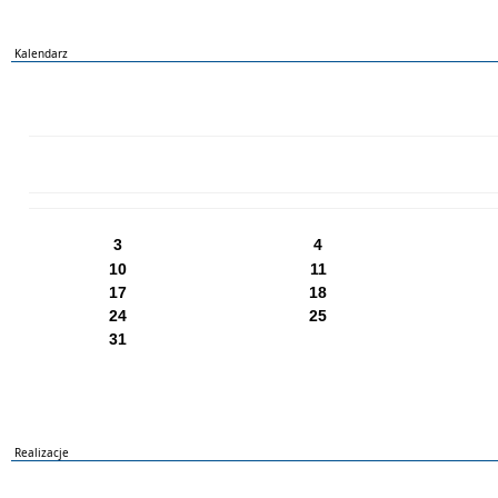
Kalendarz
PN
WT
ŚR
CZ
PI
SO
NI
3
4
10
11
17
18
24
25
31
Realizacje