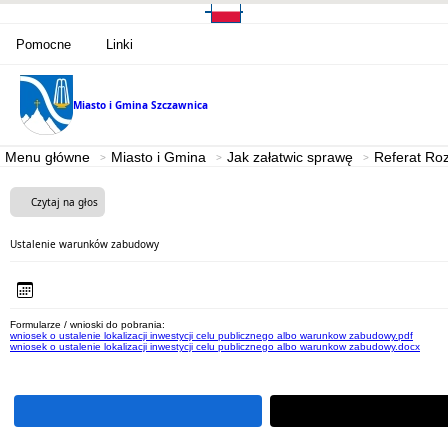
Pomocne
Linki
Miasto i Gmina
Szczawnica
Menu główne
Miasto i Gmina
Jak załatwic sprawę
Referat Roz
Czytaj na głos
Ustalenie warunków zabudowy
Formularze / wnioski do pobrania:
wniosek o ustalenie lokalizacji inwestycji celu publicznego albo warunkow zabudowy.pdf
wniosek o ustalenie lokalizacji inwestycji celu publicznego albo warunkow zabudowy.docx