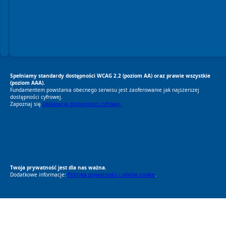
Spełniamy standardy dostępności WCAG 2.2 (poziom AA) oraz prawie wszystkie
(poziom AAA).
Fundamentem powstania obecnego serwisu jest zaoferowanie jak najszerszej
dostępności cyfrowej.
Zapoznaj się
Deklaracją dostępności cyfrowej.
RODO Zgodne
RODO przyjazne narzędzia
Twoja prywatność jest dla nas ważna.
Dodatkowe informacje:
Polityka prywatności i plików cookie
.