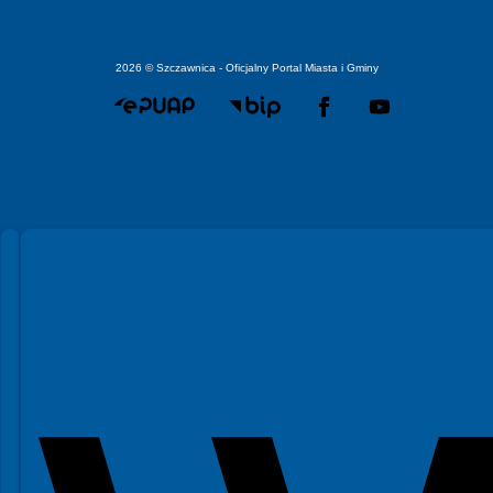
2026 © Szczawnica - Oficjalny Portal Miasta i Gminy
Spełniamy standardy WCAG 2.2
Spełniamy standardy W3C