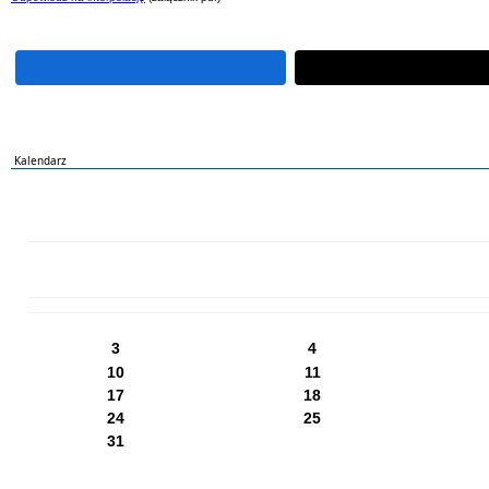
Kalendarz
PN
WT
ŚR
CZ
PI
SO
NI
3
4
10
11
17
18
24
25
31