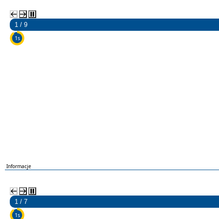
2 / 9
5s
EU
Informacje
2 / 7
5s