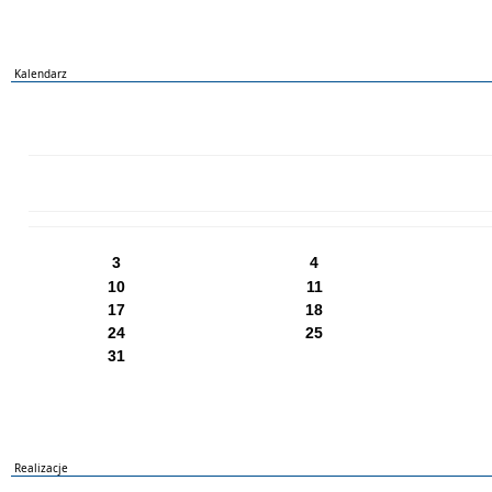
Kalendarz
PN
WT
ŚR
CZ
PI
SO
NI
3
4
10
11
17
18
24
25
31
Realizacje