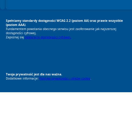
Spełniamy standardy dostępności WCAG 2.2 (poziom AA) oraz prawie wszystkie
(poziom AAA).
Fundamentem powstania obecnego serwisu jest zaoferowanie jak najszerszej
dostępności cyfrowej.
Zapoznaj się
Deklaracją dostępności cyfrowej.
RODO Zgodne
RODO przyjazne narzędzia
Twoja prywatność jest dla nas ważna.
Dodatkowe informacje:
Polityka prywatności i plików cookie
.