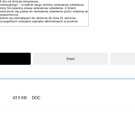
 dni od dnia jej otrzymania.
stracyjnego – w trakcie biegu terminu wniesienia odwołania
Gminy Szczawnica prawa wniesienia odwołania. Z dniem
zrzeczeniu się prawa do wniesienia odwołania przez ostatnią ze
 i prawomocna.
ednim są zobowiązani do złożenia do dnia 31 stycznia
szczególnych rodzajów napojów alkoholowych w punkcie
Email
43.5 KB