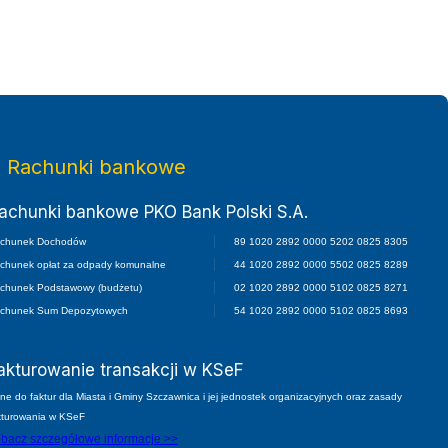
twa Małopolskiego
Rachunki bankowe
achunki bankowe PKO Bank Polski S.A.
chunek Dochodów
89 1020 2892 0000 5202 0825 8305
chunek opłat za odpady komunalne
44 1020 2892 0000 5502 0825 8289
chunek Podstawowy (budżetu)
02 1020 2892 0000 5102 0825 8271
chunek Sum Depozytowych
54 1020 2892 0000 5102 0825 8693
akturowanie transakcji w KSeF
ne do faktur dla Miasta i Gminy Szczawnica i jej jednostek organizacyjnych oraz zasady
kturowania w KSeF
bacz szczegółowe informacje >>