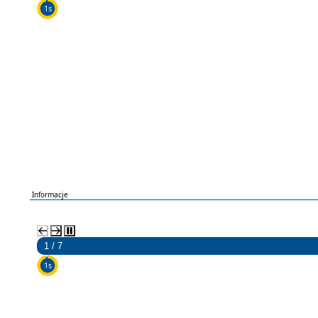
5s
Informacje
2 / 7
5s