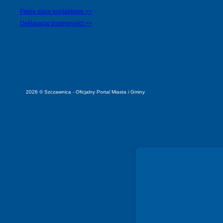
Pełne dane kontaktowe >>
Deklaracja dostępności >>
2026 © Szczawnica - Oficjalny Portal Miasta i Gminy
Spełniamy standardy WCAG 2.2
Spełniamy standardy W3C