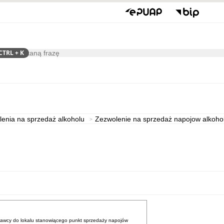
CTRL
+ K
ukaj
Gospodarka
Współpraca
enia na sprzedaż alkoholu
Zezwolenie na sprzedaż napojow alkoho
dawcy do lokalu stanowiącego punkt sprzedaży napojów