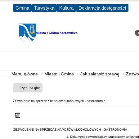
Gmina
Turystyka
Kultura
Deklaracja dostępności
Miasto i Gmina
Szczawnica
Sz
Strona główna
Miasto i Gmina
Menu główne
Miasto i Gmina
Jak załatwic sprawę
Zezwol
Czytaj na głos
Zezwolenie na sprzedaż napojow alkoholowych - gastronomia
ZEZWOLENIE NA SPRZEDAŻ NAPOJÓW ALKOHOLOWYCH - GASTRONOMIA
1. Dokument potwierdzający tytuł prawny wniosko