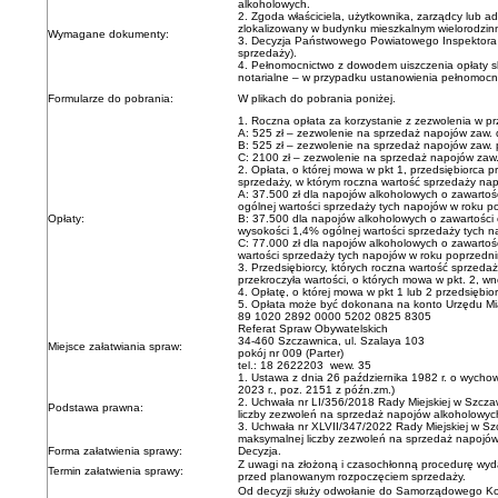
alkoholowych.
2. Zgoda właściciela, użytkownika, zarządcy lu
zlokalizowany w budynku mieszkalnym wielorodzin
Wymagane dokumenty:
3. Decyzja Państwowego Powiatowego Inspekt
sprzedaży).
4. Pełnomocnictwo z dowodem uiszczenia opłat
notarialne – w przypadku ustanowienia pełnomocn
Formularze do pobrania:
W plikach do pobrania poniżej.
1. Roczna opłata za korzystanie z zezwolenia w p
A: 525 zł – zezwolenie na sprzedaż napojów zaw. 
B: 525 zł – zezwolenie na sprzedaż napojów zaw.
C: 2100 zł – zezwolenie na sprzedaż napojów zaw.
2. Opłata, o której mowa w pkt 1, przedsiębiorca
sprzedaży, w którym roczna wartość sprzedaży na
A: 37.500 zł dla napojów alkoholowych o zawartoś
ogólnej wartości sprzedaży tych napojów w roku p
Opłaty:
B: 37.500 dla napojów alkoholowych o zawartości 
wysokości 1,4% ogólnej wartości sprzedaży tych 
C: 77.000 zł dla napojów alkoholowych o zawartoś
wartości sprzedaży tych napojów w roku poprzedn
3. Przedsiębiorcy, których roczna wartość sprzed
przekroczyła wartości, o których mowa w pkt. 2, wn
4. Opłatę, o której mowa w pkt 1 lub 2 przedsięb
5. Opłata może być dokonana na konto Urzędu Mi
89 1020 2892 0000 5202 0825 8305
Referat Spraw Obywatelskich
34-460 Szczawnica, ul. Szalaya 103
Miejsce załatwiania spraw:
pokój nr 009 (Parter)
tel.: 18 2622203 wew. 35
1. Ustawa z dnia 26 października 1982 r. o wychowa
2023 r., poz. 2151 z późn.zm.)
2. Uchwała nr LI/356/2018 Rady Miejskiej w Szczaw
Podstawa prawna:
liczby zezwoleń na sprzedaż napojów alkoholowych
3. Uchwała nr XLVII/347/2022 Rady Miejskiej w Sz
maksymalnej liczby zezwoleń na sprzedaż napojów
Forma załatwienia sprawy:
Decyzja.
Z uwagi na złożoną i czasochłonną procedurę wyda
Termin załatwienia sprawy:
przed planowanym rozpoczęciem sprzedaży.
Od decyzji służy odwołanie do Samorządowego 