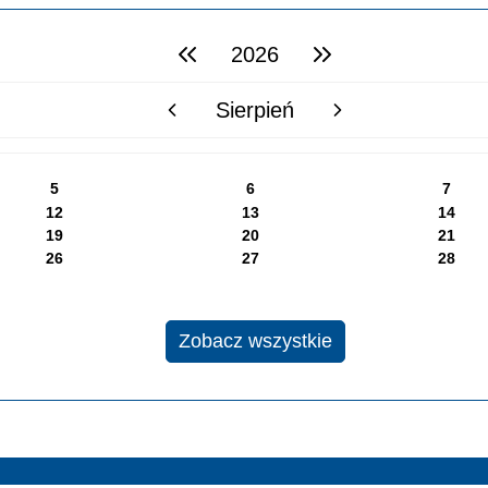
2026
poprzedni rok
następny rok
Sierpień
poprzedni miesiąc
następny miesiąc
5
6
7
12
13
14
19
20
21
26
27
28
Zobacz wszystkie