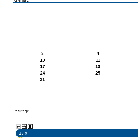
Kalendarz
PN
WT
ŚR
CZ
PI
SO
NI
3
4
10
11
17
18
24
25
31
Realizacje
2 / 9