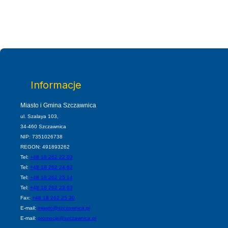
Informacje
Miasto i Gmina Szczawnica
ul. Szalaya 103,
34-460 Szczawnica
NIP: 7351026738
REGON: 491893262
Tel:
+48 18 262 22 03
Tel:
+48 18 262 24 62
Tel:
+48 18 262 25 14
Tel:
+48 18 262 23 63
Fax:
+48 18 262 25 30
E-mail:
miasto@szczawnica.pl
E-mail:
promocja@szczawnica.pl