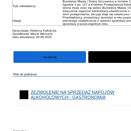
Burmistrza Miasta i Gminy Szczawnica w terminie 14
Zgodnie z art. 127 a Kodeksu Postępowania Admini
Tryb odwoławczy:
strona może zrzec się wobec Burmistrza Miasta i 
doręczenia organowi administracji oświadczenia o 
stron postępowania, decyzja staje się ostateczna
Przedsiębiorcy, prowadzący sprzedaż w roku poprz
Uwagi:
pisemnego oświadczenia o wartości sprzedaży po
sprzedaży w poszczególnym roku.
Opracowała: Adrianna Kaliciecka
Opublikował: Marcin Wiercioch
Data aktualizacji: 08.09.2025
Facebook
portal X
Pliki do pobrania
ZEZWOLENIE NA SPRZEDAŻ NAPOJÓW
ALKOHOLOWYCH - GASTRONOMIA