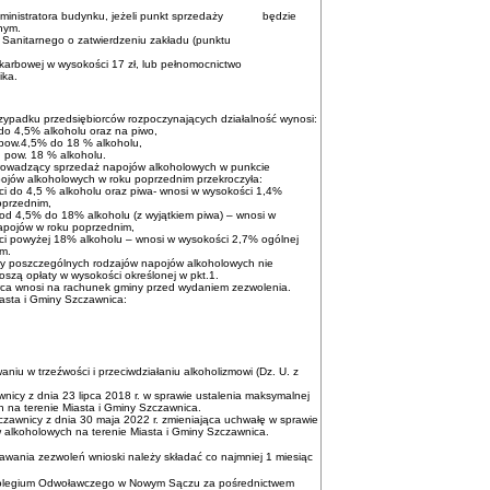
b administratora budynku, jeżeli punkt sprzedaży będzie
nym.
ora Sanitarnego o zatwierdzeniu zakładu (punktu
y skarbowej w wysokości 17 zł, lub pełnomocnictwo
ika.
rzypadku przedsiębiorców rozpoczynających działalność wynosi:
do 4,5% alkoholu oraz na piwo,
 pow.4,5% do 18 % alkoholu,
 pow. 18 % alkoholu.
 prowadzący sprzedaż napojów alkoholowych w punkcie
pojów alkoholowych w roku poprzednim przekroczyła:
ci do 4,5 % alkoholu oraz piwa- wnosi w wysokości 1,4%
oprzednim,
od 4,5% do 18% alkoholu (z wyjątkiem piwa) – wnosi w
napojów w roku poprzednim,
ci powyżej 18% alkoholu – wnosi w wysokości 2,7% ogólnej
im.
aży poszczególnych rodzajów napojów alkoholowych nie
oszą opłaty w wysokości określonej w pkt.1.
iorca wnosi na rachunek gminy przed wydaniem zezwolenia.
asta i Gminy Szczawnica:
niu w trzeźwości i przeciwdziałaniu alkoholizmowi (Dz. U. z
nicy z dnia 23 lipca 2018 r. w sprawie ustalenia maksymalnej
 na terenie Miasta i Gminy Szczawnica.
czawnicy z dnia 30 maja 2022 r. zmieniająca uchwałę w sprawie
 alkoholowych na terenie Miasta i Gminy Szczawnica.
wania zezwoleń wnioski należy składać co najmniej 1 miesiąc
Kolegium Odwoławczego w Nowym Sączu za pośrednictwem