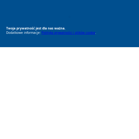
RODO Zgodne
RODO przyjazne narzędzia
Twoja prywatność jest dla nas ważna.
Dodatkowe informacje:
Polityka prywatności i plików cookie
.