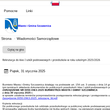
Pomocne
Linki
Miasto i Gmina
Szczawnica
Strona
Wiadomości Samorządowe
Czytaj na głos
Rekrutacja do klas I szkół podstawowych i przedszkola w roku szkolnym 2025/2026
Piątek, 31 stycznia 2025
Burmistrz Miasta i Gminy Szczawnica działając na podstawie art. 154 ust. 3 ustawy z dnia 14
tym terminach składania dokumentów do publicznych przedszkoli i klas I szkół podstawowych 
ZARZĄDZENIE NR 0050.OW.3.2025 BURMISTRZA MIASTA I GMINY SZCZAWNICA
z dnia 30 stycznia 2025 r.
w sprawie ustalenia terminów przeprowadzenia postępowania rekrutacyjnego i postępowania 
Zarządzenie.0050.OW.3.2025_rekrutacja_Ikl.pdf
Kryteria rekrutacji:
Do publicznego przedszkola lub oddziału przedszkolnego w publicznej szkole podstawowej prz
W przypadku większej liczby kandydatów niż liczba wolnych miejsc, na pierwszym etapie postę