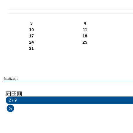
PN
WT
ŚR
CZ
PI
SO
NI
3
4
10
11
17
18
24
25
31
Realizacje
2 / 9
5s