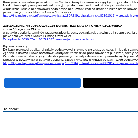
Kandydaci zamieszkali poza obszarem Miasta i Gminy Szczawnica mogą być przyjęci do publicz
Na drugim etapie postępowania rekrutacyjnego do przedszkola i oddziałów przedszkolnych
w publicznej szkole podstawowej będą brane pod uwagę kryteria ustalone przez organ prowadz
prowadzonych przez Miasto i Gminę Szczawnica.
https://bip.malopolska.pl/umigszczawnica,a,1307239,uchwala-nr-xxxiii2392017-w-sprawie-kryter
ZARZĄDZENIE NR 0050.OW.4.2025 BURMISTRZA MIASTA I GMINY SZCZAWNICA
z dnia 30 stycznia 2025 r.
w sprawie ustalenia terminów przeprowadzenia postępowania rekrutacyjnego i postępowania u
prowadzonych przez Miasto i Gminę Szczawnica.
Zarządzenie.0050.OW.4.2025.2025_rekrutacja_przedszkole.pdf
Kryteria rekrutacji:
Do klasy pierwszej publicznej szkoły podstawowej przyjmuje się z urzędu dzieci i młodzież za
Zgodnie z ustawą Prawo oświatowe kandydaci zamieszkali poza obwodem publicznej szkoły pod
W postępowaniu rekrutacyjnym do klas pierwszych szkół podstawowych prowadzonych przez M
Miejskiej w Szczawnicy w sprawie ustalenia zasad i kryteriów rekrutacji do klas I szkół podst
https://bip.malopolska.pl/umigszczawnica,a,1307234,uchwala-nr-xxxiii2382017-w-sprawie-ustaleni
Kalendarz