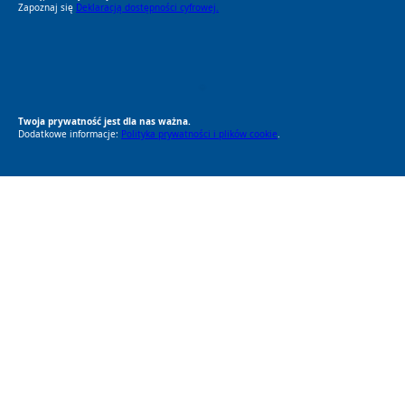
Zapoznaj się
Deklaracją dostępności cyfrowej.
RODO Zgodne
RODO przyjazne narzędzia
Twoja prywatność jest dla nas ważna.
Dodatkowe informacje:
Polityka prywatności i plików cookie
.