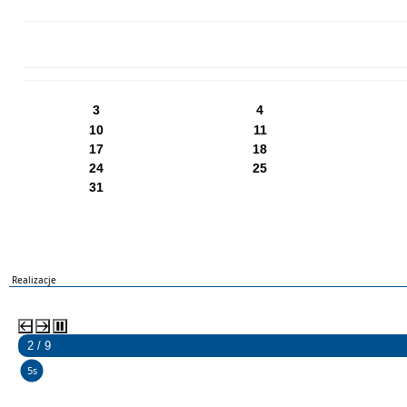
PN
WT
ŚR
CZ
PI
SO
NI
3
4
10
11
17
18
24
25
31
Realizacje
2 / 9
5s