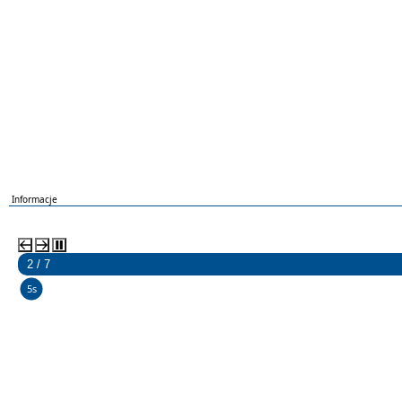
Informacje
2 / 7
5s