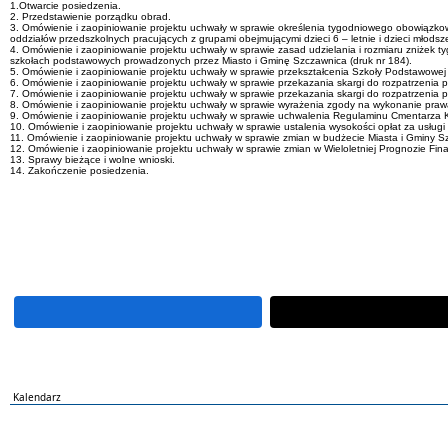
1.Otwarcie posiedzenia.
2. Przedstawienie porządku obrad.
3. Omówienie i zaopiniowanie projektu uchwały w sprawie określenia tygodniowego obowiązk
oddziałów przedszkolnych pracujących z grupami obejmującymi dzieci 6 – letnie i dzieci młodsze
4. Omówienie i zaopiniowanie projektu uchwały w sprawie zasad udzielania i rozmiaru zniże
szkołach podstawowych prowadzonych przez Miasto i Gminę Szczawnica (druk nr 184).
5. Omówienie i zaopiniowanie projektu uchwały w sprawie przekształcenia Szkoły Podstawowej i
6. Omówienie i zaopiniowanie projektu uchwały w sprawie przekazania skargi do rozpatrzenia pr
7. Omówienie i zaopiniowanie projektu uchwały w sprawie przekazania skargi do rozpatrzenia pr
8. Omówienie i zaopiniowanie projektu uchwały w sprawie wyrażenia zgody na wykonanie pra
9. Omówienie i zaopiniowanie projektu uchwały w sprawie uchwalenia Regulaminu Cmentarza K
10. Omówienie i zaopiniowanie projektu uchwały w sprawie ustalenia wysokości opłat za usług
11. Omówienie i zaopiniowanie projektu uchwały w sprawie zmian w budżecie Miasta i Gminy Sz
12. Omówienie i zaopiniowanie projektu uchwały w sprawie zmian w Wieloletniej Prognozie Fin
13. Sprawy bieżące i wolne wnioski.
14. Zakończenie posiedzenia.
Kalendarz