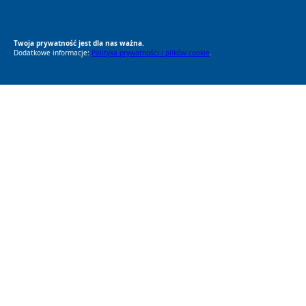
RODO Zgodne
RODO przyjazne narzędzia
Twoja prywatność jest dla nas ważna.
Dodatkowe informacje:
Polityka prywatności i plików cookie
.