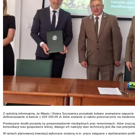
Z radością informujemy, że Miasto i Gmina Szczawnica pozyskało kolejne zewnętrzne wsparci
dofinansowanie w kwocie 1 429 200,00 zł, które zostanie w całości przeznaczone na moderniz
Przekazane środki pozwolą na przeprowadzenie niezbędnych prac remontowych, które znacząc
komunikacji oraz gospodarce leśnej, dlatego ich należyty stan techniczny jest dla nas priorytet
W ramach planowanej inwestycji wykonane zostaną m.in. prace związane z wyrównaniem podb