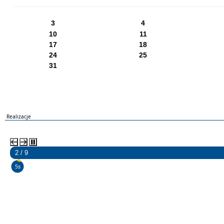
PN
WT
ŚR
CZ
PI
SO
NI
3
4
10
11
17
18
24
25
31
Realizacje
2 / 9
3s