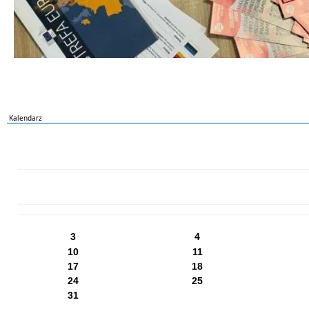
Kalendarz
PN
WT
ŚR
CZ
PI
SO
NI
3
4
10
11
17
18
24
25
31