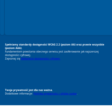
Spełniamy standardy dostępności WCAG 2.2 (poziom AA) oraz prawie wszystkie
(poziom AAA).
Fundamentem powstania obecnego serwisu jest zaoferowanie jak najszerszej
dostępności cyfrowej.
Zapoznaj się
Deklaracją dostępności cyfrowej.
RODO Zgodne
RODO przyjazne narzędzia
Twoja prywatność jest dla nas ważna.
Dodatkowe informacje:
Polityka prywatności i plików cookie
.