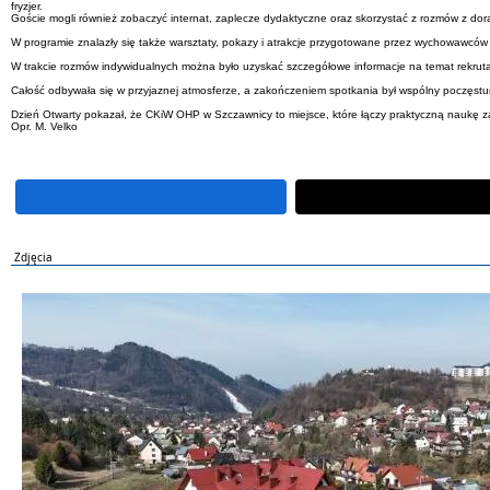
fryzjer.
Goście mogli również zobaczyć internat, zaplecze dydaktyczne oraz skorzystać z rozmów z d
W programie znalazły się także warsztaty, pokazy i atrakcje przygotowane przez wychowawców 
W trakcie rozmów indywidualnych można było uzyskać szczegółowe informacje na temat rekrutac
Całość odbywała się w przyjaznej atmosferze, a zakończeniem spotkania był wspólny poczęstun
Dzień Otwarty pokazał, że CKiW OHP w Szczawnicy to miejsce, które łączy praktyczną naukę z
Opr. M. Velko
Zdjęcia