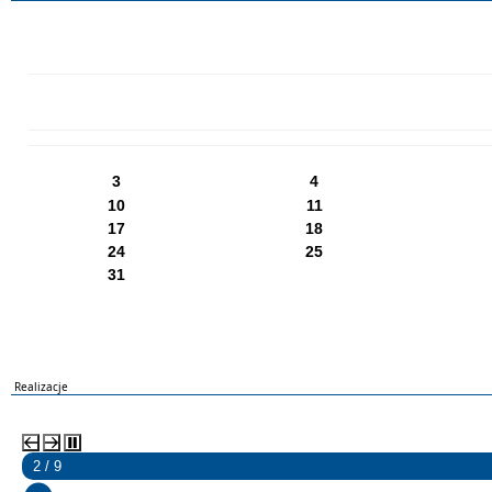
PN
WT
ŚR
CZ
PI
SO
NI
3
4
10
11
17
18
24
25
31
Realizacje
2 / 9