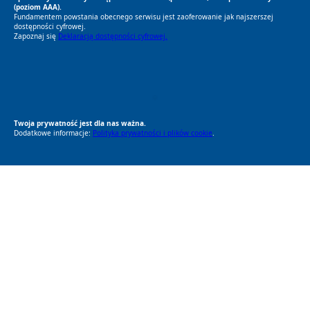
(poziom AAA).
Fundamentem powstania obecnego serwisu jest zaoferowanie jak najszerszej
dostępności cyfrowej.
Zapoznaj się
Deklaracją dostępności cyfrowej.
RODO Zgodne
RODO przyjazne narzędzia
Twoja prywatność jest dla nas ważna.
Dodatkowe informacje:
Polityka prywatności i plików cookie
.