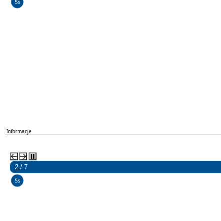
5s
Informacje
2 / 7
5s