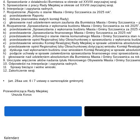
4. Sprawozdanie z działalności Burmistrza w okresie od XXVIII zwyczajnej sesji.
5. Sprawozdanie z pracy Rady Miejskiej w okresie od XXVIII zwyczajnej sesji.
6. Interpelacje i zapytania radnych.
7. Rozpatrzenie „Raportu o stanie Miasta i Gminy Szczawnica za 2025 rok”.
a) przedstawienie Raportu
b) debata (stanowiska stałych komisji Rady)
c) głosowanie nad udzieleniem wotum zaufania dla Burmistrza Miasta i Gminy Szczawnica – 
8. Rozpatrzenie „Sprawozdania z wykonania budżetu Miasta i Gminy Szczawnica za rok 2025”, 
a) przedstawienie „Sprawozdania z wykonania budżetu Miasta i Gminy Szczawnica za 2025 r
b) przedstawienie „Sprawozdania finansowego Miasta i Gminy Szczawnica za 2025 rok”
c) przedstawienie „Informacji o stanie mienia komunalnego Miasta i Gminy Szczawnica stan n
d) przedstawienie opinii Regionalnej Izby Obrachunkowej o sprawozdaniu z wykonania budże
e) przedstawienie wniosku Komisji Rewizyjnej Rady Miejskiej w sprawie udzielenia absolutori
f) przedstawienie opinii Regionalnej Izby Obrachunkowej dotyczącej wniosku Komisji Rewizyjn
g) dyskusja nad wykonaniem budżetu oraz wnioskiem Komisji Rewizyjnej w sprawie absolutoriu
h) podjęcie uchwały w sprawie zatwierdzenia sprawozdania finansowego oraz sprawozdania 
i) głosowanie nad udzieleniem absolutorium dla Burmistrza Miasta i Gminy Szczawnica za rok
9. Uroczyste wręczenie aktów nadania tytułu Honorowego Obywatela Miasta i Gminy Szczawni
10. Odpowiedzi na interpelacje i zapytania radnych.
11 Sprawy bieżące i wolne wnioski.
12. Zakończenie sesji.
• (art. 28aa ust. 6 i 7 ustawy o samorządzie gminnym)
Przewodnicząca Rady Miejskiej
Urszula Korus
Kalendarz