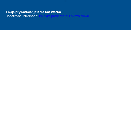
RODO Zgodne
RODO przyjazne narzędzia
Twoja prywatność jest dla nas ważna.
Dodatkowe informacje:
Polityka prywatności i plików cookie
.