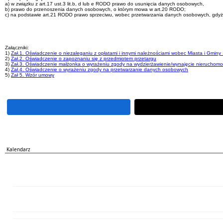
a) w związku z art.17 ust.3 lit.b, d lub e RODO prawo do usunięcia danych osobowych,
b) prawo do przenoszenia danych osobowych, o którym mowa w art.20 RODO;
c) na podstawie art.21 RODO prawo sprzeciwu, wobec przetwarzania danych osobowych, gdyż 
Załączniki:
1)
Zał.1. Oświadczenie o niezaleganiu z opłatami i innymi należnościami wobec Miasta i Gmin
2)
Zał.2. Oświadczenie o zapoznaniu się z przedmiotem przetargu
3)
Zał.3. Oświadczenie małżonka o wyrażeniu zgody na wydzierżawienie/wynajęcie nieruchom
4)
Zał.4. Oświadczenie o wyrażeniu zgody na przetwarzanie danych osobowych
5)
Zał 5. Wzór umowy
Kalendarz
PN
WT
ŚR
CZ
PI
SO
NI