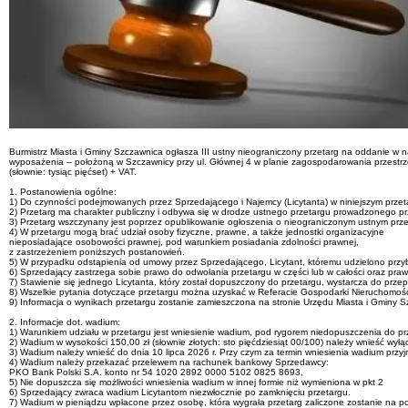
Burmistrz Miasta i Gminy Szczawnica ogłasza III ustny nieograniczony przetarg na oddanie w
wyposażenia – położoną w Szczawnicy przy ul. Głównej 4 w planie zagospodarowania przestr
(słownie: tysiąc pięćset) + VAT.
1. Postanowienia ogólne:
1) Do czynności podejmowanych przez Sprzedającego i Najemcy (Licytanta) w niniejszym przetarg
2) Przetarg ma charakter publiczny i odbywa się w drodze ustnego przetargu prowadzonego pr
3) Przetarg wszczynany jest poprzez opublikowanie ogłoszenia o nieograniczonym ustnym prz
4) W przetargu mogą brać udział osoby fizyczne, prawne, a także jednostki organizacyjne
nieposiadające osobowości prawnej, pod warunkiem posiadania zdolności prawnej,
z zastrzeżeniem poniższych postanowień.
5) W przypadku odstąpienia od umowy przez Sprzedającego, Licytant, któremu udzielono przybi
6) Sprzedający zastrzega sobie prawo do odwołania przetargu w części lub w całości oraz pr
7) Stawienie się jednego Licytanta, który został dopuszczony do przetargu, wystarcza do prze
8) Wszelkie pytania dotyczące przetargu można uzyskać w Referacie Gospodarki Nieruchomośc
9) Informacja o wynikach przetargu zostanie zamieszczona na stronie Urzędu Miasta i Gminy
2. Informacje dot. wadium:
1) Warunkiem udziału w przetargu jest wniesienie wadium, pod rygorem niedopuszczenia do pr
2) Wadium w wysokości 150,00 zł (słownie złotych: sto pięćdziesiąt 00/100) należy wnieść wyłą
3) Wadium należy wnieść do dnia 10 lipca 2026 r. Przy czym za termin wniesienia wadium przyj
4) Wadium należy przekazać przelewem na rachunek bankowy Sprzedawcy:
PKO Bank Polski S.A. konto nr 54 1020 2892 0000 5102 0825 8693,
5) Nie dopuszcza się możliwości wniesienia wadium w innej formie niż wymieniona w pkt 2
6) Sprzedający zwraca wadium Licytantom niezwłocznie po zamknięciu przetargu.
7) Wadium w pieniądzu wpłacone przez osobę, która wygrała przetarg zaliczone zostanie na 