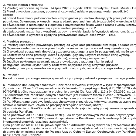
3. Miejsce i termin przetargu:
1) Przetarg rozpocznie się w dniu 14 lipca 2026 r. o godz. 09:00 w budynku Urzędu Miasta i G
2) Przed otwarciem przetargu, podmiot chcący wziąć udział w przetargu winien przedłożyć
komisji:
a) dowód tożsamości, pełnomocnictwo – w przypadku podmiotów działających przez pełnomocni
podmiotów. Dokumenty, o których mowa w zdaniu poprzednim należy przedłożyć w oryginale lub
b) oświadczenie o niezaleganiu z opłatami i innymi należnościami wobec Miasta i Gminy Szczaw
c) oświadczenie o zapoznaniu się z przedmiotem przetargu – zał.2
d) oświadczenie małżonka o wyrażeniu zgody na wydzierżawienie/wynajęcie nieruchomości ze 
e) oświadczenie o wyrażeniu zgody na przetwarzanie danych osobowych – zał.4.
4. Przebieg przetargu:
1) Przetarg rozpoczyna prowadzący przetarg od wywołania przedmiotu przetargu, podania cen
2) Najniższa zaoferowana cena przez Licytanta nie może być niższa od ceny wywoławczej.
3) O wysokości postąpienia decydują uczestnicy przetargu, z tym że postąpienie nie może wynos
4) Zaoferowana cena przestaje wiązać Licytanta, gdy inny Licytant zaoferuje cenę wyższą,
(przebije zaoferowaną cenę innego Licytanta), zwaną dalej „postąpieniem”.
5) Jeżeli po trzykrotnym wezwaniu przez prowadzącego przetarg nikt nie zgłosi
postąpienia, ostatni Licytant (który zaoferował najwyższą cenę) otrzymuje przybicie.
6) Przetargu nie przeprowadza się w przypadku nie przystąpienia do przetargu żadnego podmi
5. Protokół:
Po zakończeniu przetargu komisja sporządza i podpisuje protokół z przeprowadzonego przetar
6. Informacje dot. danych osobowych Pani/Pana w związku z wejściem w życie rozporządzeni
Zgodnie z art.13 ust.1 i 2 rozporządzenia Parlamentu Europejskiego i Rady (UE) 2016/679 z 
95/46/WE (ogólne rozporządzenie o ochronie danych) (Dz. Urz. UE L 119 z 04.05.2016, str. 1),
1) Administratorem Pani/Pana danych osobowych jest Burmistrz Miasta i Gmina Szczawnica, ul
2) Pani/Pana dane osobowe przetwarzane będą na podstawie art.6 ust.1 lit.c RODO w celu z
3) Pani/Pana dane osobowe będą przechowywane przez okres, który wyznaczony zostanie przede 
archiwów zakładowych, chyba że przepisy szczególne stanowią inaczej;
4) w odniesieniu do Pani/Pana danych osobowych decyzje nie będą podejmowane w sposób 
5) posiada Pani/Pan:
a) na podstawie art.15 RODO prawo dostępu do danych osobowych Pani/Pana dotyczących;
b) na podstawie art.16 RODO prawo do sprostowania Pani/Pana danych osobowych (skorzysta
integralności protokołu oraz jego załączników),
c) na podstawie art.18 RODO prawo żądania od administratora ograniczenia przetwarzania d
celu zapewnienia korzystania ze środków ochrony prawnej lub w celu ochrony praw innej osoby 
d) prawo do wniesienia skargi do Prezesa Urzędu Ochrony Danych Osobowych, gdy Pani/Pani
6) nie przysługuje Pani/Panu: