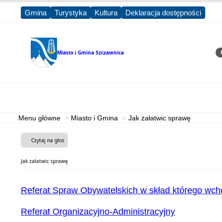
Gmina
Turystyka
Kultura
Deklaracja dostępności
Miasto i Gmina
Szczawnica
Sz
Strona główna
Miasto i Gmina
Menu główne
Miasto i Gmina
Jak załatwic sprawę
Czytaj na głos
Jak załatwic sprawę
Referat Spraw Obywatelskich w skład którego wc
Referat Organizacyjno-Administracyjny