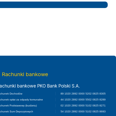
twa Małopolskiego
Rachunki bankowe
achunki bankowe PKO Bank Polski S.A.
chunek Dochodów
89 1020 2892 0000 5202 0825 8305
chunek opłat za odpady komunalne
44 1020 2892 0000 5502 0825 8289
chunek Podstawowy (budżetu)
02 1020 2892 0000 5102 0825 8271
chunek Sum Depozytowych
54 1020 2892 0000 5102 0825 8693