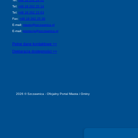
Tel:
+48 18 262 24 62
Tel:
+48 18 262 25 14
Tel:
+48 18 262 23 63
Fax:
+48 18 262 25 30
E-mail:
miasto@szczawnica.pl
E-mail:
promocja@szczawnica.pl
Pełne dane kontaktowe >>
Deklaracja dostępności >>
2026 © Szczawnica - Oficjalny Portal Miasta i Gminy
Spełniamy standardy WCAG 2.2
Spełniamy standardy W3C