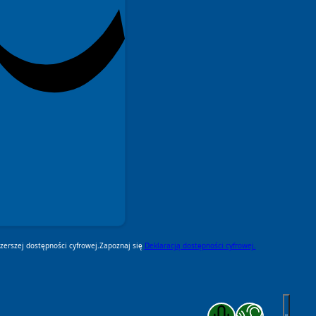
erszej dostępności cyfrowej.
Zapoznaj się
Deklaracją dostępności cyfrowej.
Zakończ komunikację głosową
Zakończ czytanie pod k