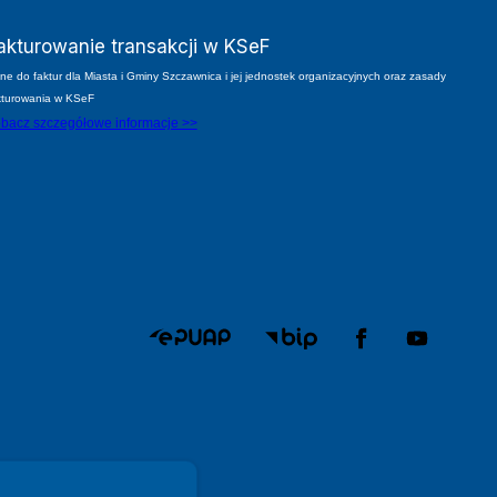
akturowanie transakcji w KSeF
ne do faktur dla Miasta i Gminy Szczawnica i jej jednostek organizacyjnych oraz zasady
kturowania w KSeF
bacz szczegółowe informacje >>