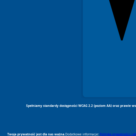
Spełniamy standardy dostępności WCAG 2.2 (poziom AA) oraz prawie wsz
Twoja prywatność jest dla nas ważna.
Dodatkowe informacje:
Polityka prywatności i p
RODO Zgodne
RODO przyjazne narzędzia