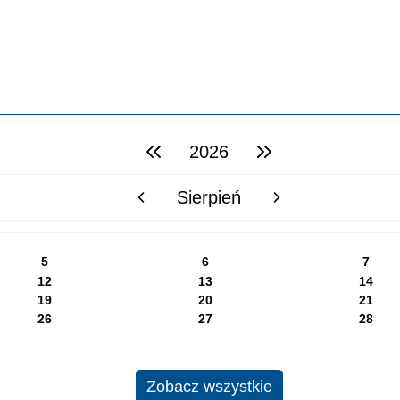
2026
poprzedni rok
następny rok
Sierpień
poprzedni miesiąc
następny miesiąc
5
6
7
12
13
14
19
20
21
26
27
28
Zobacz wszystkie