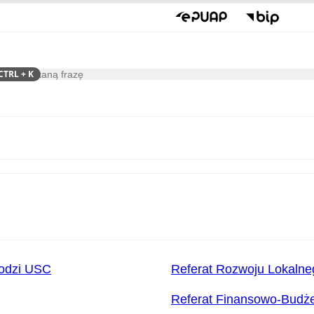
CTRL
+ K
ukaj
Gospodarka
Współpraca
hodzi USC
Referat Rozwoju Lokalneg
Referat Finansowo-Budż