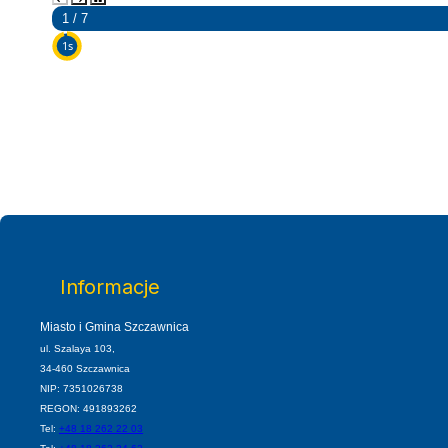
2 / 7
5s
Informacje
Miasto i Gmina Szczawnica
ul. Szalaya 103,
34-460 Szczawnica
NIP: 7351026738
REGON: 491893262
Tel:
+48 18 262 22 03