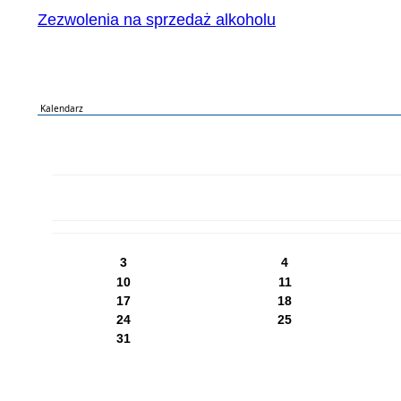
Zezwolenia na sprzedaż alkoholu
Kalendarz
PN
WT
ŚR
CZ
PI
SO
NI
3
4
10
11
17
18
24
25
31