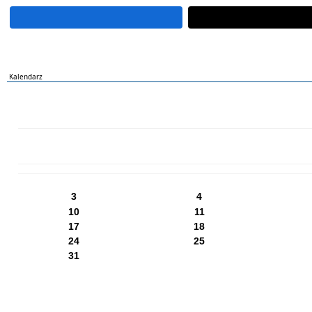
Kalendarz
PN
WT
ŚR
CZ
PI
SO
NI
3
4
10
11
17
18
24
25
31