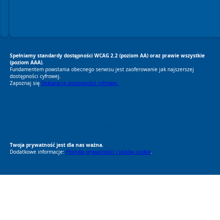
Spełniamy standardy dostępności WCAG 2.2 (poziom AA) oraz prawie wszystkie
(poziom AAA).
Fundamentem powstania obecnego serwisu jest zaoferowanie jak najszerszej
dostępności cyfrowej.
Zapoznaj się
Deklaracją dostępności cyfrowej.
RODO Zgodne
RODO przyjazne narzędzia
Twoja prywatność jest dla nas ważna.
Dodatkowe informacje:
Polityka prywatności i plików cookie
.