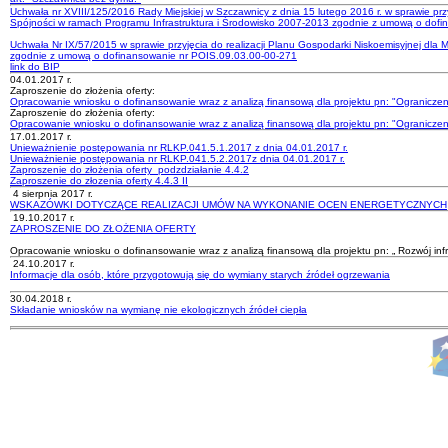
Uchwała nr XVIII/125/2016 Rady Miejskiej w Szczawnicy z dnia 15 lutego 2016 r. w sprawie p
Spójności w ramach Programu Infrastruktura i Środowisko 2007-2013 zgodnie z umową o dofi
Uchwała Nr IX/57/2015 w sprawie przyjęcia do realizacji Planu Gospodarki Niskoemisyjnej d
zgodnie z umową o dofinansowanie nr POIS.09.03.00-00-271
link do BIP
04.01.2017 r.
Zaproszenie do złożenia oferty:
Opracowanie wniosku o dofinansowanie wraz z analizą finansową dla projektu pn: "Ograniczenie 
Zaproszenie do złożenia oferty:
Opracowanie wniosku o dofinansowanie wraz z analizą finansową dla projektu pn: "Ograniczenie
17.01.2017 r.
Unieważnienie postępowania nr RLKP.041.5.1.2017 z dnia 04.01.2017 r.
Unieważnienie postępowania nr RLKP.041.5.2.2017z dnia 04.01.2017 r.
Zaproszenie do złożenia oferty_podzdziałanie 4.4.2
Zaproszenie do złozenia oferty 4.4.3 II
4 sierpnia 2017 r.
WSKAZÓWKI DOTYCZĄCE REALIZACJI UMÓW NA WYKONANIE OCEN ENERGETYCZNYCH
19.10.2017 r.
ZAPROSZENIE DO ZŁOŻENIA OFERTY
Opracowanie wniosku o dofinansowanie wraz z analizą finansową dla projektu pn: „ Rozwój infr
24.10.2017 r.
Informacje dla osób, które przygotowują się do wymiany starych źródeł ogrzewania
30.04.2018 r.
Składanie wniosków na wymianę nie ekologicznych źródeł ciepła