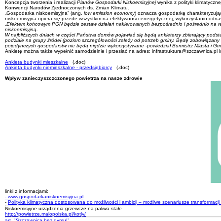
Koncepcja tworzenia i realizacji
Planów Gospodarki Niskoemisyjnej
wynika z polityki klimatyczn
Konwencji Narodów Zjednoczonych ds. Zmian Klimatu.
„Gospodarka niskoemisyjna” (ang.
low emission economy
) oznacza gospodarkę charakteryzują
niskoemisyjna opiera się przede wszystkim na efektywności energetycznej, wykorzystaniu odnawi
„Efektem końcowym PGN będzie zestaw działań nakierowanych bezpośrednio i pośrednio na red
niskoemisyjną.
W najbliższych dniach w części Państwa domów pojawiać się będą ankieterzy zbierający podst
podziale na grupy źródeł (poziom szczegółowości zależy od potrzeb gminy. Będę zobowiązany 
pojedynczych gospodarstw nie będą nigdzie wykorzystywane -powiedział Burmistrz Miasta i G
Ankietę można także wypełnić samodzielnie i przesłać na adres: infrastruktura@szczawnica.pl 
Ankieta budynki mieszkalne
(.doc)
Ankieta budynki niemieszkalne - przedsiębiorcy
(.doc)
Wpływ zanieczyszczczonego powietrza na nasze zdrowie
linki z informacjami:
- www.gospodarkaniskoemisyjna.pl
-
Polityka klimatyczna dostosowana do możliwości i ambicji – możliwe scenariusze transformacji
Niskoemisyjne urządzenia grzewcze na paliwa stałe
http://powietrze.malopolska.pl/kotly/
art. "Szczawnica bez dymu!"