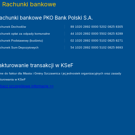
Rachunki bankowe
achunki bankowe PKO Bank Polski S.A.
chunek Dochodów
89 1020 2892 0000 5202 0825 8305
chunek opłat za odpady komunalne
44 1020 2892 0000 5502 0825 8289
chunek Podstawowy (budżetu)
02 1020 2892 0000 5102 0825 8271
chunek Sum Depozytowych
54 1020 2892 0000 5102 0825 8693
akturowanie transakcji w KSeF
ne do faktur dla Miasta i Gminy Szczawnica i jej jednostek organizacyjnych oraz zasady
kturowania w KSeF
bacz szczegółowe informacje >>