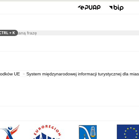
CTRL
+ K
ukaj
Gospodarka
Współpraca
środków UE
System międzynarodowej informacji turystycznej dla mia