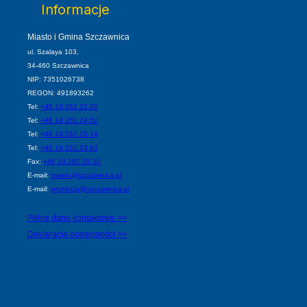
Informacje
Miasto i Gmina Szczawnica
ul. Szalaya 103,
34-460 Szczawnica
NIP: 7351026738
REGON: 491893262
Tel:
+48 18 262 22 03
Tel:
+48 18 262 24 62
Tel:
+48 18 262 25 14
Tel:
+48 18 262 23 63
Fax:
+48 18 262 25 30
E-mail:
miasto@szczawnica.pl
E-mail:
promocja@szczawnica.pl
Pełne dane kontaktowe >>
Deklaracja dostępności >>