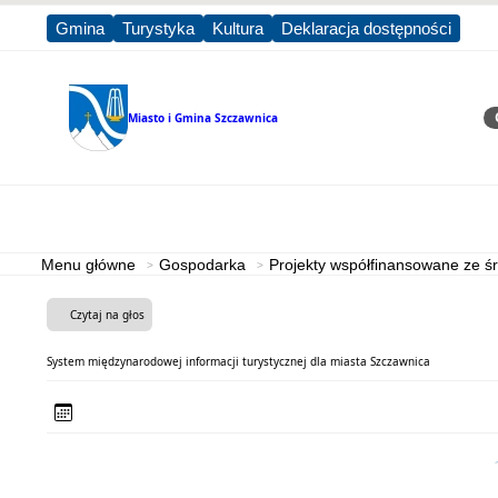
Gmina
Turystyka
Kultura
Deklaracja dostępności
Miasto i Gmina
Szczawnica
Sz
Strona główna
Miasto i Gmina
Menu główne
Gospodarka
Projekty współfinansowane ze 
Czytaj na głos
System międzynarodowej informacji turystycznej dla miasta Szczawnica