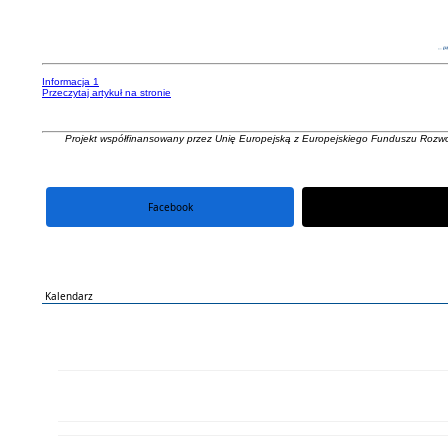
Informacja 1
Przeczytaj artykuł na stronie
Projekt współfinansowany przez Unię Europejską z Europejskiego Funduszu Rozw
Facebook
portal X
Kalendarz
PN
WT
ŚR
CZ
PI
SO
NI