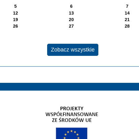
5
6
7
12
13
14
19
20
21
26
27
28
Zobacz wszystkie
Gospodarka niskoemisyjna