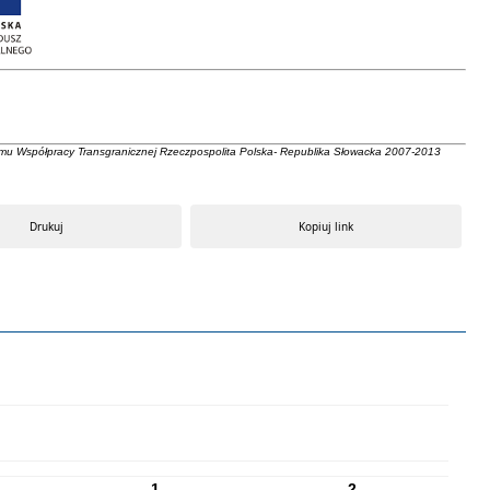
mu Współpracy Transgranicznej Rzeczpospolita Polska- Republika Słowacka 2007-2013
Drukuj
Kopiuj link
1
2