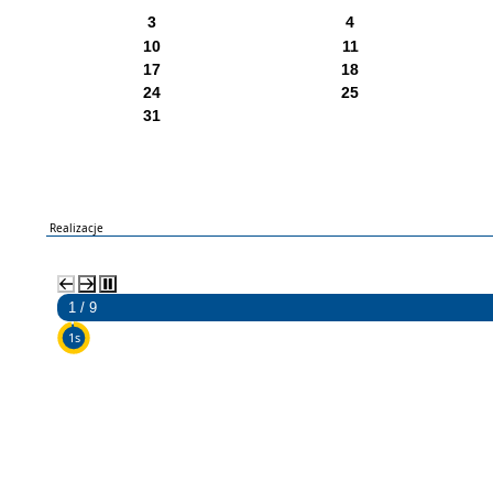
3
4
10
11
17
18
24
25
31
Realizacje
2 / 9
5s