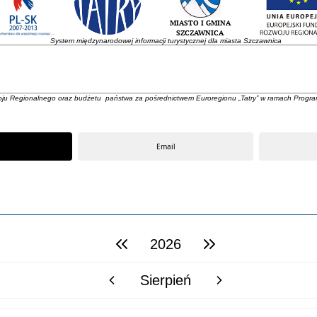
System międzynarodowej informacji turystycznej dla miasta Szczawnica
oju Regionalnego oraz budżetu państwa za pośrednictwem Euroregionu „Tatry” w ramach Progra
Email
2026
poprzedni rok
następny rok
Sierpień
poprzedni miesiąc
następny miesiąc