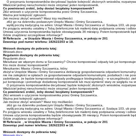
O przyznaniu kompostowników decydować będzie kolejność złożonych wniosków, rozpatrywa
Właściciel jednej nieruchomości może otrzymać jeden kompostownik.
Co powinieneś zrobić, żeby dostać bezpłatny kompostownik?
Złóż wniosek o użyczenie kompostownika przez Gminę Szczawnica.
Ważna jest kolejność zgłoszeń.
Jak możesz złożyć wniosek? Masz trzy możliwości:
złóż go na dzienniku podawczym Urzędu Miasta i Gminy Szczawnica,
wyślij pocztą tradycyjną na adres: Urząd Miasta i Gminy Szczawnica ul. Szalaya 103, ub po
Po przyjęciu wniosku ustalimy z Tobą (telefonicznie lub mailem) datę podpisania umowy i odbi
Umowa użyczenia kompostownika będzie obowiązywała 36 miesięcy. Potem kompostownik będz
Gdzie znajdziesz szczegółowe informacje?
W Referacie , w Urzędzie Miasta i Gminy Szczawnica, w pokoju nr 201
Dzwoniąc pod numer telefonu: 182622203 w 18.
Wniosek dostępny do pobrania tutaj:
Wniosek.docx
Regulamin dostępny do pobrania tutaj:
Regulamin.docx
Mieszkasz we własnym domu w Szczawnicy? Chcesz kompostować odpady lub już kompostuje
Kto może dostać kompostownik?
Mieszkaniec Miasta i Gminy Szczawnica, który:
złożył w Urzędzie Miasta i Gminy Szczawnica deklarację gospodarowania odpadami komunalnym
nie ma zaległości w opłatach za gospodarowanie odpadami komunalnymi, podatkach i nie posia
zadeklaruje, że będzie kompostował odpady podlegające biodegradacji – w szczególności: zie
już kompostuje i potrzebuje dodatkowy kompostownik lub musi wymienić stary ze względu na st
O przyznaniu kompostowników decydować będzie kolejność złożonych wniosków, rozpatrywa
Właściciel jednej nieruchomości może otrzymać jeden kompostownik.
Co powinieneś zrobić, żeby dostać bezpłatny kompostownik?
Złóż wniosek o użyczenie kompostownika przez Gminę Szczawnica.
Ważna jest kolejność zgłoszeń.
Jak możesz złożyć wniosek? Masz trzy możliwości:
złóż go na dzienniku podawczym Urzędu Miasta i Gminy Szczawnica,
wyślij pocztą tradycyjną na adres: Urząd Miasta i Gminy Szczawnica ul. Szalaya 103, ub po
Po przyjęciu wniosku ustalimy z Tobą (telefonicznie lub mailem) datę podpisania umowy i odbi
Umowa użyczenia kompostownika będzie obowiązywała 36 miesięcy. Potem kompostownik będz
Gdzie znajdziesz szczegółowe informacje?
W Referacie , w Urzędzie Miasta i Gminy Szczawnica, w pokoju nr 201
Dzwoniąc pod numer telefonu: 182622203 w 18.
Wniosek dostępny do pobrania tutaj:
Wniosek.docx