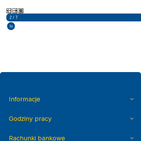
2 / 7
5s
Informacje
Godziny pracy
Rachunki bankowe