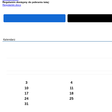
Regulamin dostępny do pobrania tutaj:
Regulamin.docx
Kalendarz
PN
WT
ŚR
CZ
PI
SO
NI
3
4
10
11
17
18
24
25
31