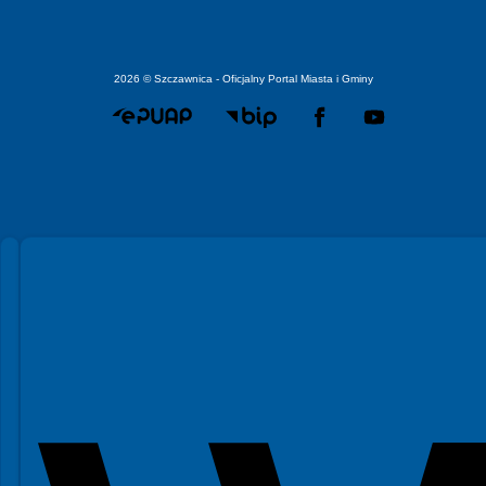
2026 © Szczawnica - Oficjalny Portal Miasta i Gminy
Spełniamy standardy WCAG 2.2
Spełniamy standardy W3C