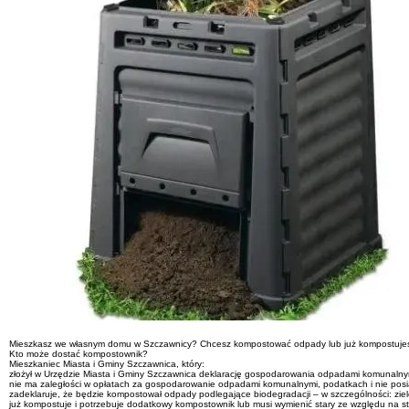
Mieszkasz we własnym domu w Szczawnicy? Chcesz kompostować odpady lub już kompostuje
Kto może dostać kompostownik?
Mieszkaniec Miasta i Gminy Szczawnica, który:
złożył w Urzędzie Miasta i Gminy Szczawnica deklarację gospodarowania odpadami komunalnym
nie ma zaległości w opłatach za gospodarowanie odpadami komunalnymi, podatkach i nie posia
zadeklaruje, że będzie kompostował odpady podlegające biodegradacji – w szczególności: zie
już kompostuje i potrzebuje dodatkowy kompostownik lub musi wymienić stary ze względu na st