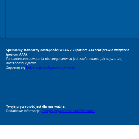
Spełniamy standardy dostępności WCAG 2.2 (poziom AA) oraz prawie wszystkie
(poziom AAA).
Fundamentem powstania obecnego serwisu jest zaoferowanie jak najszerszej
dostępności cyfrowej.
Zapoznaj się
Deklaracją dostępności cyfrowej.
RODO Zgodne
RODO przyjazne narzędzia
Twoja prywatność jest dla nas ważna.
Dodatkowe informacje:
Polityka prywatności i plików cookie
.