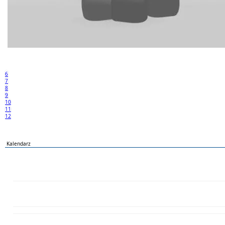
6
7
8
9
10
11
12
Kalendarz
PN
WT
ŚR
CZ
PI
SO
NI