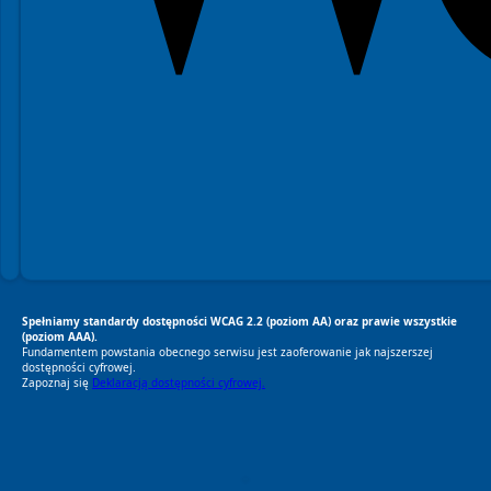
Spełniamy standardy dostępności WCAG 2.2 (poziom AA) oraz prawie wszystkie
(poziom AAA).
Fundamentem powstania obecnego serwisu jest zaoferowanie jak najszerszej
dostępności cyfrowej.
Zapoznaj się
Deklaracją dostępności cyfrowej.
RODO Zgodne
RODO przyjazne narzędzia