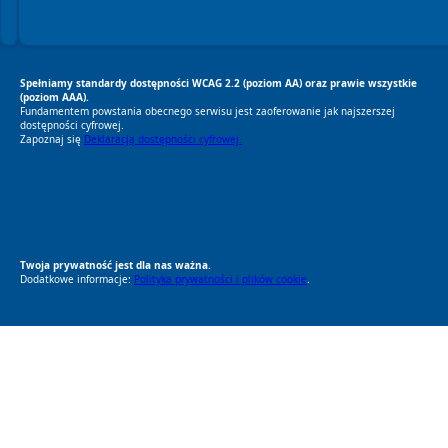
Spełniamy standardy dostępności WCAG 2.2 (poziom AA) oraz prawie wszystkie
(poziom AAA).
Fundamentem powstania obecnego serwisu jest zaoferowanie jak najszerszej
dostępności cyfrowej.
Zapoznaj się
Deklaracją dostępności cyfrowej.
RODO Zgodne
RODO przyjazne narzędzia
Twoja prywatność jest dla nas ważna.
Dodatkowe informacje:
Polityka prywatności i plików cookie
.