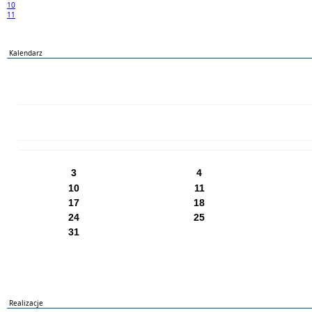
10
11
Kalendarz
PN
WT
ŚR
CZ
PI
SO
NI
3
4
10
11
17
18
24
25
31
Realizacje