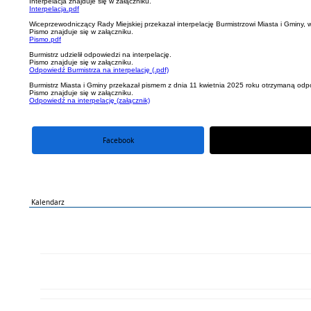
Interpelacja znajduje się w załączniku.
Interpelacja.pdf
Wiceprzewodniczący Rady Miejskiej przekazał interpelację Burmistrzowi Miasta i Gminy, 
Pismo znajduje się w załączniku.
Pismo.pdf
Burmistrz udzielił odpowiedzi na interpelację.
Pismo znajduje się w załączniku.
Odpowiedź Burmistrza na interpelację (.pdf)
Burmistrz Miasta i Gminy przekazał pismem z dnia 11 kwietnia 2025 roku otrzymaną o
Pismo znajduje się w załączniku.
Odpowiedź na interpelację (załącznik)
Facebook
portal X
Kalendarz
PN
WT
ŚR
CZ
PI
SO
NI