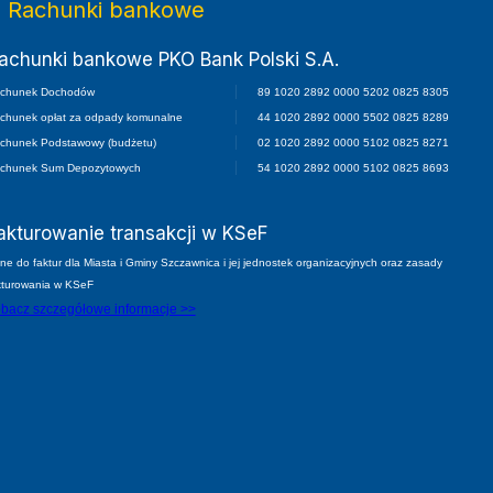
Rachunki bankowe
achunki bankowe PKO Bank Polski S.A.
chunek Dochodów
89 1020 2892 0000 5202 0825 8305
chunek opłat za odpady komunalne
44 1020 2892 0000 5502 0825 8289
chunek Podstawowy (budżetu)
02 1020 2892 0000 5102 0825 8271
chunek Sum Depozytowych
54 1020 2892 0000 5102 0825 8693
akturowanie transakcji w KSeF
ne do faktur dla Miasta i Gminy Szczawnica i jej jednostek organizacyjnych oraz zasady
kturowania w KSeF
bacz szczegółowe informacje >>