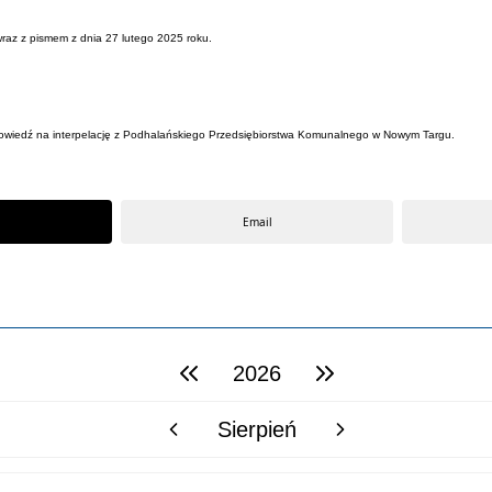
wraz z pismem z dnia 27 lutego 2025 roku.
dpowiedź na interpelację z Podhalańskiego Przedsiębiorstwa Komunalnego w Nowym Targu.
Email
2026
poprzedni rok
następny rok
Sierpień
poprzedni miesiąc
następny miesiąc