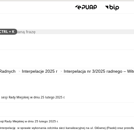
CTRL
+ K
ukaj
Gospodarka
Współpraca
 Radnych
Interpelacje 2025 r
Interpelacja nr 3/2025 radnego – Wit
sesji Rady Miejskiej w dniu 25 lutego 2025 r.
ji Rady Miejskiej w dniu 25 lutego 2025 r.
nterpelację w sprawie wykonania odcinka sieci kanalizacyjnej na ul. Głównej (Piaski) oraz przedł