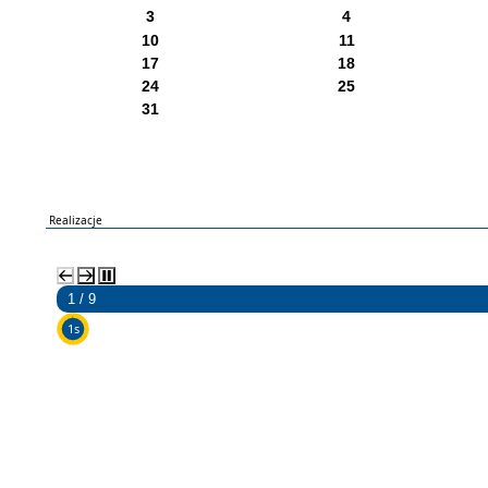
3
4
10
11
17
18
24
25
31
Realizacje
2 / 9
5s