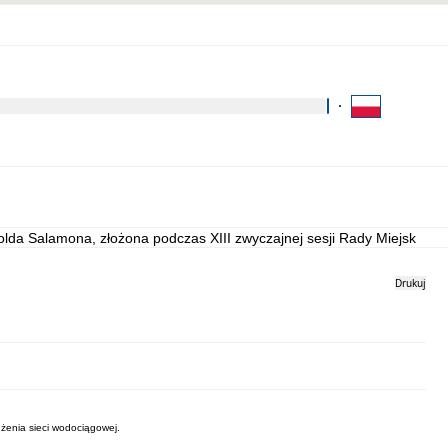
Kliknij aby wyszukać za 
Kontakt
Strona archiwalna
olda Salamona, złożona podczas XIII zwyczajnej sesji Rady Miejskiej w 
Drukuj
użenia sieci wodociągowej.