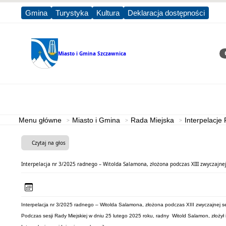
Gmina
Turystyka
Kultura
Deklaracja dostępności
Miasto i Gmina
Szczawnica
Sz
Strona główna
Miasto i Gmina
Menu główne
Miasto i Gmina
Rada Miejska
Interpelacje
Czytaj na głos
Interpelacja nr 3/2025 radnego – Witolda Salamona, złożona podczas XIII zwyczajnej 
Interpelacja nr 3/2025 radnego – Witolda Salamona, złożona podczas XIII zwyczajnej ses
Podczas sesji Rady Miejskiej w dniu 25 lutego 2025 roku, radny Witold Salamon, złożył i