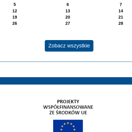
5
6
7
12
13
14
19
20
21
26
27
28
Zobacz wszystkie
Gospodarka niskoemisyjna