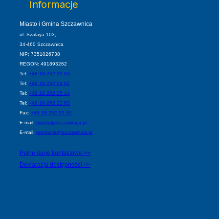
Informacje
Miasto i Gmina Szczawnica
ul. Szalaya 103,
34-460 Szczawnica
NIP: 7351026738
REGON: 491893262
Tel:
+48 18 262 22 03
Tel:
+48 18 262 24 62
Tel:
+48 18 262 25 14
Tel:
+48 18 262 23 63
Fax:
+48 18 262 25 30
E-mail:
miasto@szczawnica.pl
E-mail:
promocja@szczawnica.pl
Pełne dane kontaktowe >>
Deklaracja dostępności >>