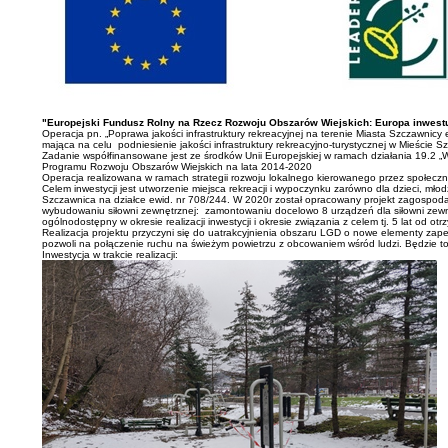
"Europejski Fundusz Rolny na Rzecz Rozwoju Obszarów Wiejskich: Europa inwestu
Operacja pn. „Poprawa jakości infrastruktury rekreacyjnej na terenie Miasta Szczawnicy e
mająca na celu podniesienie jakości infrastruktury rekreacyjno-turystycznej w Mieście
Zadanie współfinansowane jest ze środków Unii Europejskiej w ramach działania 19.2 „
Programu Rozwoju Obszarów Wiejskich na lata 2014-2020
Operacja realizowana w ramach strategii rozwoju lokalnego kierowanego przez społecz
Celem inwestycji jest utworzenie miejsca rekreacji i wypoczynku zarówno dla dzieci, mło
Szczawnica na działce ewid. nr 708/244. W 2020r został opracowany projekt zagospod
wybudowaniu siłowni zewnętrznej: zamontowaniu docelowo 8 urządzeń dla siłowni zewnętr
ogólnodostępny w okresie realizacji inwestycji i okresie związania z celem tj. 5 lat od o
Realizacja projektu przyczyni się do uatrakcyjnienia obszaru LGD o nowe elementy zap
pozwoli na połączenie ruchu na świeżym powietrzu z obcowaniem wśród ludzi. Będzie to n
Inwestycja w trakcie realizacji: