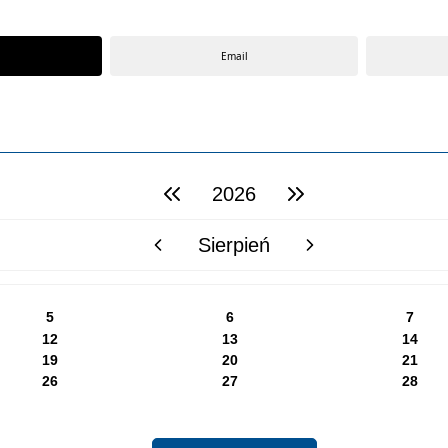
Email
2026
poprzedni rok
następny rok
Sierpień
poprzedni miesiąc
następny miesiąc
5
6
7
12
13
14
19
20
21
26
27
28