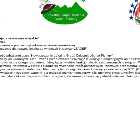
jąca w obszary wiejskie"
tap I”
 Szczawnica poprzez wybudowanie siłowni zewnętrznej.
Wsparcie dla rozwoju lokalnego w ramach inicjatywy LEADER”
ność wdrażanej przez Stowarzyszenie Lokalna Grupa Działania „Gorce-Pieniny”
dzieży jak i dorosłych- etap I wraz z przeprowadzeniem zajęć rekreacyjno-edukacyjnych na obiekcie
arowania dla całego tego terenu, który łączy w sobie funkcjonalność zastosowanych rozwiązań
znej. Natomiast w etapie I planuje się wykonanie robót pomiarowych i ziemnych oraz montaż 3 ur
trzymania płatności ostatecznej. Planowany termin zajęć to okres 2 miesięcy- kwiecień- maj 2021 (9
ewniające niezbędne warunki dla realizacji różnych form aktywności ruchowej przez turystów i l
ie tylko ciekawe miejsce spotkań i integracji, ale również interesujący obiekt małej architektur