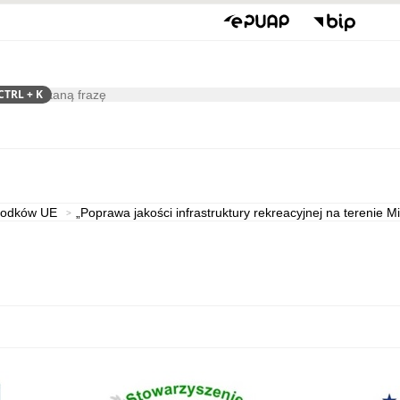
CTRL
+ K
ukaj
Gospodarka
Współpraca
środków UE
„Poprawa jakości infrastruktury rekreacyjnej na terenie M