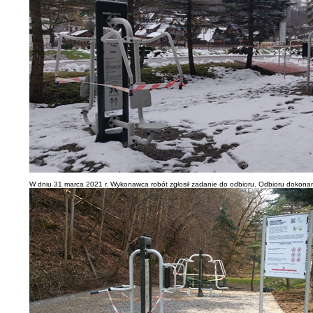
W dniu 31 marca 2021 r. Wykonawca robót zgłosił zadanie do odbioru. Odbioru dokonan