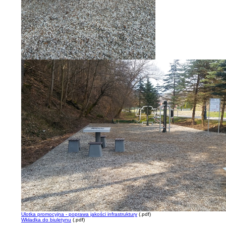
Ulotka promocyjna - poprawa jakości infrastruktury
(.pdf)
Wkładka do biuletynu
(.pdf)