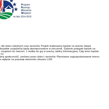
 dla dzieci szkolnych oraz seniorów. Projekt realizowany będzie na terenie miasta
. Wszystkie urządzenia będą wkomponowane w otoczenie. Zadanie polegało będzie na
ządzeń do ćwiczeń, 1 stolika do gry w szachy, tablicy informacyjnej. Cały teren będzie
0 h)
okalną społeczność, zarówno przez dzieci i seniorów. Planowane zagospodarowanie terenu
y, co wpłynie na poprawę wizerunku obszaru LGD.