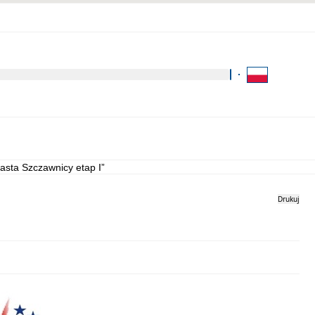
Kliknij aby wyszukać za 
Kontakt
Strona archiwalna
iasta Szczawnicy etap I”
Drukuj