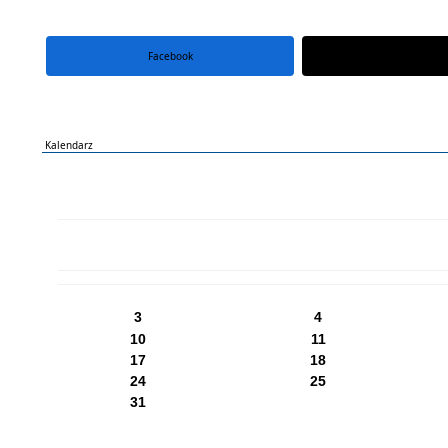
Facebook
portal X
Kalendarz
PN
WT
ŚR
CZ
PI
SO
NI
3
4
10
11
17
18
24
25
31