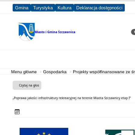
Gmina
Turystyka
Kultura
Deklaracja dostępności
Miasto i Gmina
Szczawnica
Sz
Strona główna
Miasto i Gmina
Menu główne
Gospodarka
Projekty współfinansowane ze 
Czytaj na głos
„Poprawa jakości infrastruktury rekreacyjnej na terenie Miasta Szczawnicy etap I”