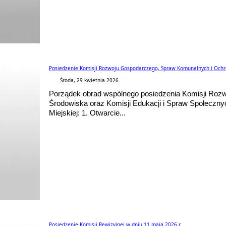
Posiedzenie Komisji Rozwoju Gospodarczego, Spraw Komunalnych i Ochro
Środa, 29 kwietnia 2026
Porządek obrad wspólnego posiedzenia Komisji Roz
Środowiska oraz Komisji Edukacji i Spraw Społecznyc
Miejskiej: 1. Otwarcie...
Posiedzenie Komisji Rewizyjnej w dniu 11 maja 2026 r.