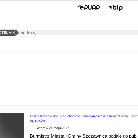
CTRL
+ K
ukaj
Gospodarka
Współpraca
Obwieszczenie dot. nieruchomości stanowiących własność Miasta i Gmin
najemców
Wtorek, 26 maja 2026
Burmistrz Miasta i Gminy Szczawnica podaje do publ