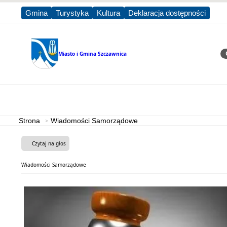
Gmina
Turystyka
Kultura
Deklaracja dostępności
Miasto i Gmina
Szczawnica
Sz
Strona główna
Miasto i Gmina
Strona
Wiadomości Samorządowe
Czytaj na głos
Wiadomości Samorządowe